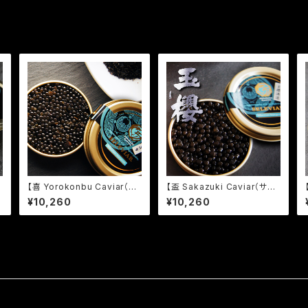
【喜 Yorokonbu Caviar（ヨ
【盃 Sakazuki Caviar（サカ
ロコンブキャビア）】室屋一粒
ズキキャビア）】玉櫻酒造仕立
¥10,260
¥10,260
昆布入り 10g
て 10g