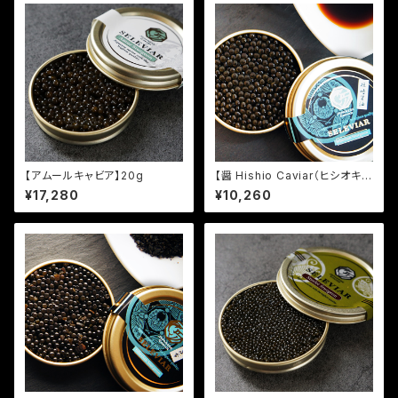
【アムールキャビア】20g
【醤 Hishio Caviar（ヒシオキャ
ビア）】垣崎醤油仕立て 10g
¥17,280
¥10,260