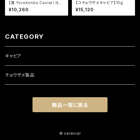
【喜 Yorokonbu Caviar（ヨロ
【コチョウザメキャビア】10g
コンブキャビア）】室屋一粒昆布
¥10,260
¥15,120
入り 10g
CATEGORY
キャビア
チョウザメ製品
商品一覧に戻る
© seleviar